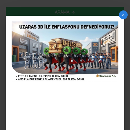
ARAMA
ARAMA KRITERLERINE UYGUN ÜRÜNLER
0
YENI
HEMEN TESLIM
UZARAS ™ 1.75 MM ORANGE
GLINT PLA PLUS ™ FILAMENT
1000GR TAM PARLAK LÜX