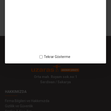
649,99TL
SEPETE EKLE
Gösterilen: 1 ile 1 arası, toplam: 1 (1 Sayfa)
Tekrar Gösterme
Orta mah. Ruyam sok.no:1
Serdivan / Sakarya
HAKKIMIZDA
Firma Bilgileri ve Hakkımızda
Gizlilik ve Güvenlik