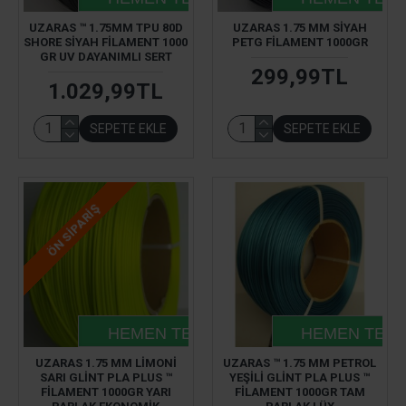
UZARAS ™ 1.75MM TPU 80D
UZARAS 1.75 MM SIYAH
SHORE SIYAH FILAMENT 1000
PETG FILAMENT 1000GR
GR UV DAYANIMLI SERT
299,99TL
1.029,99TL
SEPETE EKLE
SEPETE EKLE
ÖN SIPARIŞ
HEMEN TESLIM
HEMEN TESL
UZARAS 1.75 MM LIMONI
UZARAS ™ 1.75 MM PETROL
SARI GLINT PLA PLUS ™
YEŞILI GLINT PLA PLUS ™
FILAMENT 1000GR YARI
FILAMENT 1000GR TAM