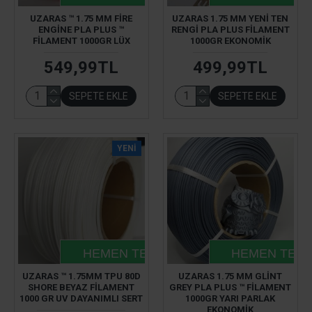
UZARAS ™ 1.75 MM FIRE
UZARAS 1.75 MM YENI TEN
ENGINE PLA PLUS ™
RENGI PLA PLUS FILAMENT
FILAMENT 1000GR LÜX
1000GR EKONOMIK
549,99TL
499,99TL
SEPETE EKLE
SEPETE EKLE
YENI
HEMEN TESLIM
HEMEN TESL
UZARAS ™ 1.75MM TPU 80D
UZARAS 1.75 MM GLINT
SHORE BEYAZ FILAMENT
GREY PLA PLUS ™ FILAMENT
1000 GR UV DAYANIMLI SERT
1000GR YARI PARLAK
EKONOMIK