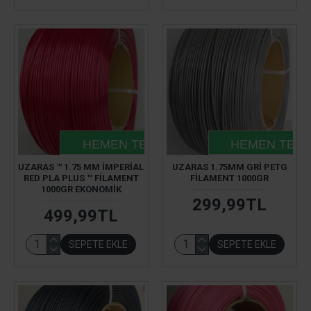
HEMEN TESLIM
HEMEN TESL
UZARAS ™ 1.75 MM İMPERIAL
UZARAS 1.75MM GRI PETG
RED PLA PLUS ™ FILAMENT
FILAMENT 1000GR
1000GR EKONOMIK
299,99TL
499,99TL
SEPETE EKLE
SEPETE EKLE