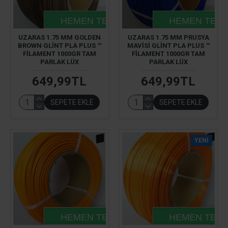
HEMEN TESLIM
HEMEN TESL
UZARAS 1.75 MM GOLDEN
UZARAS 1.75 MM PRUSYA
BROWN GLINT PLA PLUS ™
MAVISI GLINT PLA PLUS ™
FILAMENT 1000GR TAM
FILAMENT 1000GR TAM
PARLAK LÜX
PARLAK LÜX
649,99TL
649,99TL
SEPETE EKLE
SEPETE EKLE
YENI
HEMEN TESLIM
HEMEN TESL