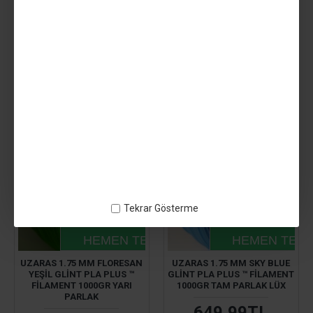
GLINT PLA PLUS ™ FILAMENT
CRYPTONITE GLASS PLA
1000GR YARI PARLAK
1000GR LÜX
EKONOMIK
549,99TL
499,99TL
SEPETE EKLE
SEPETE EKLE
2-3 GÜN IÇINDE
Tekrar Gösterme
HEMEN TESLIM
HEMEN TESL
UZARAS 1.75 MM FLORESAN
UZARAS 1.75 MM SKY BLUE
YEŞIL GLINT PLA PLUS ™
GLINT PLA PLUS ™ FILAMENT
FILAMENT 1000GR YARI
1000GR TAM PARLAK LÜX
PARLAK
649,99TL