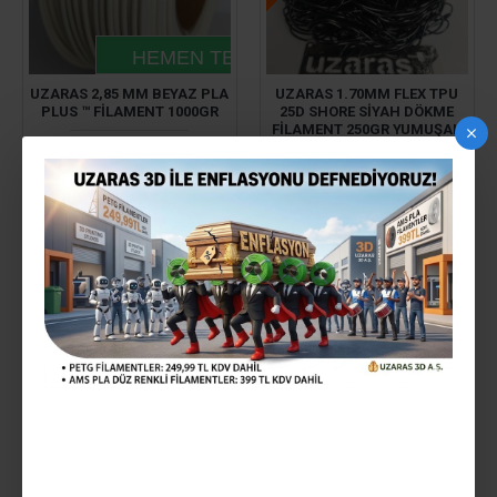
HEMEN TESLIM
UZARAS 2,85 MM BEYAZ PLA
UZARAS 1.70MM FLEX TPU
PLUS ™ FILAMENT 1000GR
25D SHORE SIYAH DÖKME
FILAMENT 250GR YUMUŞAK
660,00TL
349,99TL
SEPETE EKLE
HEMEN TESLIM
HEMEN TESL
UZARAS 1.75 MM NEO LIME
UZARAS 1.75MM