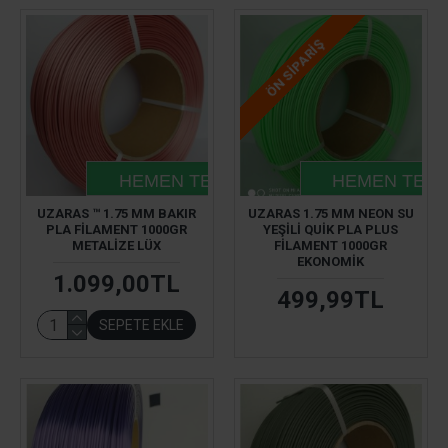
ÖN SIPARIŞ
HEMEN TESLIM
HEMEN TESL
UZARAS ™ 1.75 MM BAKIR
UZARAS 1.75 MM NEON SU
PLA FILAMENT 1000GR
YEŞILI QUIK PLA PLUS
METALIZE LÜX
FILAMENT 1000GR
EKONOMIK
1.099,00TL
499,99TL
SEPETE EKLE