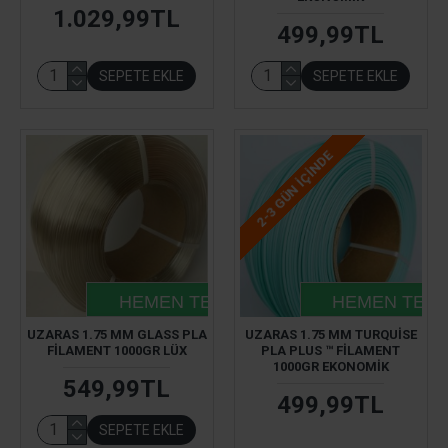
1.029,99TL
499,99TL
SEPETE EKLE
SEPETE EKLE
2-3 GÜN IÇINDE
HEMEN TESLIM
HEMEN TESL
UZARAS 1.75 MM GLASS PLA
UZARAS 1.75 MM TURQUISE
FILAMENT 1000GR LÜX
PLA PLUS ™ FILAMENT
1000GR EKONOMIK
549,99TL
499,99TL
SEPETE EKLE