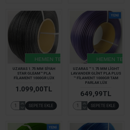
YENI
HEMEN TESLIM
HEMEN TESL
UZARAS 1.75 MM SIYAH
UZARAS ™ 1.75 MM LIGHT
STAR GLEAM™ PLA
LAVANDER GLINT PLA PLUS
FILAMENT 1000GR LÜX
™ FILAMENT 1000GR TAM
PARLAK LÜX
1.099,00TL
649,99TL
SEPETE EKLE
SEPETE EKLE
YENI