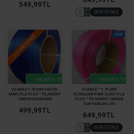
549,99TL
SEPETE EKLE
YENI
2-3 GÜN IÇINDE
HEMEN TESLIM
HEMEN TESL
UZARAS 1.75 MM PASTEL
UZARAS ™ 1.75 MM
MAVİ PLA PLUS ™ FILAMENT
FLORASAN PINK GLINT PLA
1000GR EKONOMİK
PLUS ™ FILAMENT 1000GR
TAM PARLAK LÜX
499,99TL
649,99TL
SEPETE EKLE