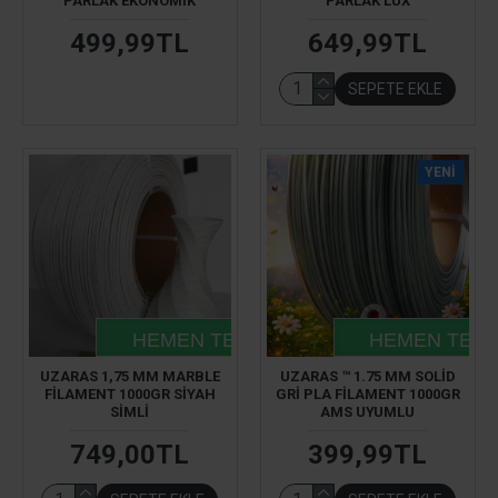
PARLAK EKONOMIK
PARLAK LÜX
499,99TL
649,99TL
SEPETE EKLE
YENI
HEMEN TESLIM
HEMEN TESL
UZARAS 1,75 MM MARBLE
UZARAS ™ 1.75 MM SOLID
FILAMENT 1000GR SIYAH
GRI PLA FILAMENT 1000GR
SIMLI
AMS UYUMLU
749,00TL
399,99TL