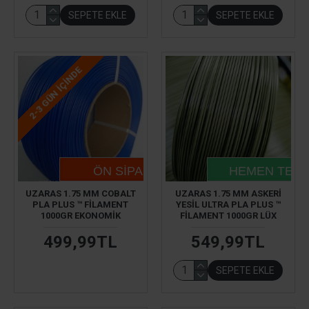
SEPETE EKLE
SEPETE EKLE
2-3 GÜN IÇINDE
ÖN SIPARIŞ
HEMEN TESL
UZARAS 1.75 MM COBALT
UZARAS 1.75 MM ASKERI
PLA PLUS ™ FILAMENT
YESIL ULTRA PLA PLUS ™
1000GR EKONOMIK
FILAMENT 1000GR LÜX
499,99TL
549,99TL
SEPETE EKLE