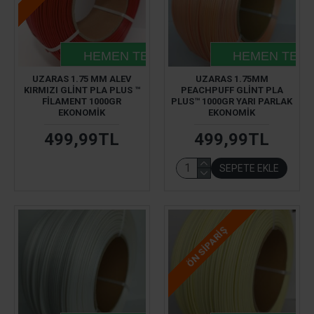
HEMEN TESLIM
HEMEN TESL
UZARAS 1.75 MM ALEV
UZARAS 1.75MM
KIRMIZI GLINT PLA PLUS ™
PEACHPUFF GLINT PLA
FILAMENT 1000GR
PLUS™ 1000GR YARI PARLAK
EKONOMIK
EKONOMIK
499,99TL
499,99TL
SEPETE EKLE
ÖN SIPARIŞ