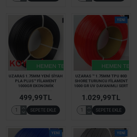
YENI
HEMEN TESLIM
HEMEN TESL
UZARAS 1.75MM YENI SIYAH
UZARAS ™ 1.75MM TPU 80D
PLA PLUS™ FILAMENT
SHORE TURUNCU FILAMENT
1000GR EKONOMIK
1000 GR UV DAYANIMLI SERT
499,99TL
1.029,99TL
SEPETE EKLE
SEPETE EKLE
YENI
YENI