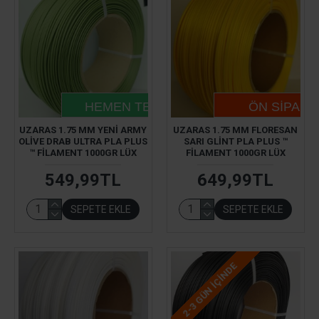
HEMEN TESLIM
ÖN SIPARI
UZARAS 1.75 MM YENI ARMY
UZARAS 1.75 MM FLORESAN
OLIVE DRAB ULTRA PLA PLUS
SARI GLINT PLA PLUS ™
™ FILAMENT 1000GR LÜX
FILAMENT 1000GR LÜX
549,99TL
649,99TL
SEPETE EKLE
SEPETE EKLE
2-3 GÜN IÇINDE