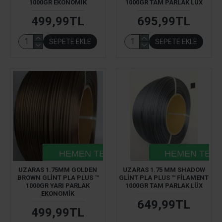
1000GR EKONOMIK
1000GR TAM PARLAK LÜX
499,99TL
695,99TL
SEPETE EKLE
SEPETE EKLE
HEMEN TESLIM
HEMEN TESL
UZARAS 1.75MM GOLDEN
UZARAS 1.75 MM SHADOW
BROWN GLINT PLA PLUS ™
GLINT PLA PLUS ™ FILAMENT
1000GR YARI PARLAK
1000GR TAM PARLAK LÜX
EKONOMIK
649,99TL
499,99TL