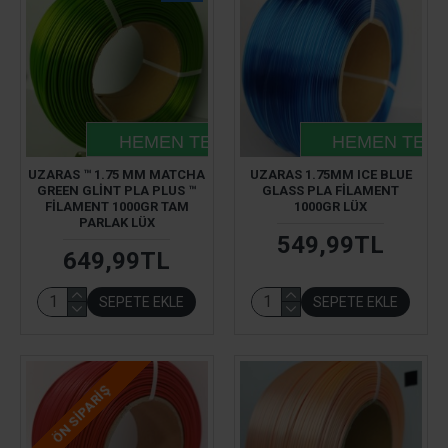
HEMEN TESLIM
HEMEN TESL
UZARAS ™ 1.75 MM MATCHA
UZARAS 1.75MM ICE BLUE
GREEN GLINT PLA PLUS ™
GLASS PLA FILAMENT
FILAMENT 1000GR TAM
1000GR LÜX
PARLAK LÜX
549,99TL
649,99TL
SEPETE EKLE
SEPETE EKLE
ÖN SIPARIŞ