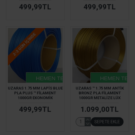
499,99TL
499,99TL
2-3 GÜN IÇINDE
HEMEN TESLIM
HEMEN TESL
UZARAS 1.75 MM LAPIS BLUE
UZARAS ™ 1.75 MM ANTIK
PLA PLUS ™ FILAMENT
BRONZ PLA FILAMENT
1000GR EKONOMIK
1000GR METALIZE LÜX
499,99TL
1.099,00TL
SEPETE EKLE