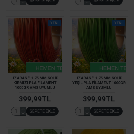
SEPETE EKLE
SEPETE EKLE
YENI
YENI
HEMEN TESLIM
HEMEN TESL
UZARAS ™ 1.75 MM SOLID
UZARAS ™ 1.75 MM SOLID
KIRMIZI PLA FILAMENT
YEŞIL PLA FILAMENT 1000GR
1000GR AMS UYUMLU
AMS UYUMLU
399,99TL
399,99TL
SEPETE EKLE
SEPETE EKLE