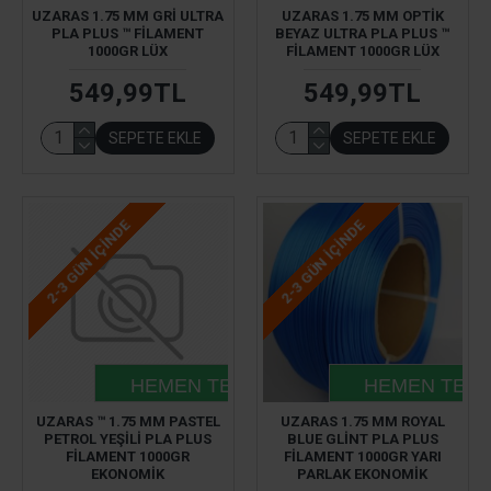
UZARAS 1.75 MM GRI ULTRA
UZARAS 1.75 MM OPTIK
PLA PLUS ™ FILAMENT
BEYAZ ULTRA PLA PLUS ™
1000GR LÜX
FILAMENT 1000GR LÜX
549,99TL
549,99TL
SEPETE EKLE
SEPETE EKLE
2-3 GÜN IÇINDE
2-3 GÜN IÇINDE
HEMEN TESLIM
HEMEN TESL
UZARAS ™ 1.75 MM PASTEL
UZARAS 1.75 MM ROYAL
PETROL YEŞILI PLA PLUS
BLUE GLINT PLA PLUS
FILAMENT 1000GR
FILAMENT 1000GR YARI
EKONOMIK
PARLAK EKONOMIK