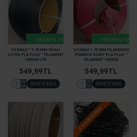
HEMEN TESLIM
HEMEN TESL
UZARAS ™ 1.75 MM SIYAH
UZARAS 1.75 MM FILAMINGO
ULTRA PLA PLUS ™ FILAMENT
PEMBESI GLINT PLA PLUS ™
1000GR LÜX
FILAMENT 1000GR
549,99TL
549,99TL
SEPETE EKLE
SEPETE EKLE
2-3 GÜN IÇINDE