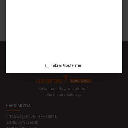
350,00TL
SEPETE EKLE
Gösterilen: 1 ile 1 arası, toplam: 1 (1 Sayfa)
Tekrar Gösterme
Orta mah. Ruyam sok.no:1
Serdivan / Sakarya
HAKKIMIZDA
Firma Bilgileri ve Hakkımızda
Gizlilik ve Güvenlik