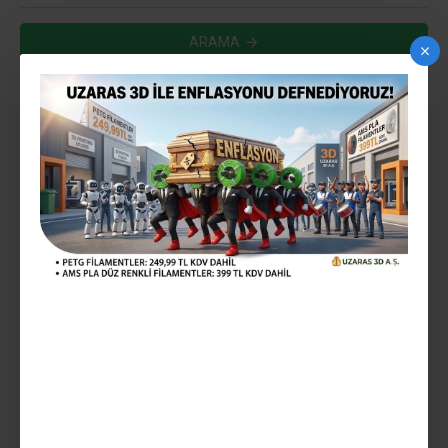
ARAMA
ARAMA KRITERLERINE UYGUN ÜRÜNLER
0
HEMEN TESLIM
UZARAS 1.75 MM KARMA
RENK PLA PLUS 800GR-
1000GR EKONOMIK