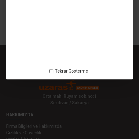
299,99TL
SEPETE EKLE
Gösterilen: 1 ile 1 arası, toplam: 1 (1 Sayfa)
Tekrar Gösterme
Orta mah. Ruyam sok.no:1
Serdivan / Sakarya
HAKKIMIZDA
Firma Bilgileri ve Hakkımızda
Gizlilik ve Güvenlik