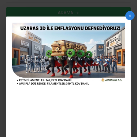
ARAMA
ARAMA KRITERLERINE UYGUN ÜRÜNLER
0
YENI
UZARAS 1.75 MM YENI PET-G
FILAMENT SARI 1000GR
PORMOSYON