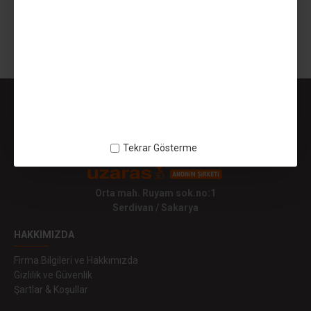
SEPETE EKLE
Gösterilen: 1 ile 1 arası, toplam: 1 (1 Sayfa)
Tekrar Gösterme
Orta mah. Ruyam sok.no:1
Serdivan / Sakarya
HAKKIMIZDA
Firma Bilgileri ve Hakkımızda
Gizlilik ve Güvenlik
Şartlar & Koşullar