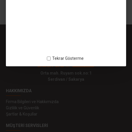
Gösterilen: 1 ile 1 arası, toplam: 1 (1 Sayfa)
Tekrar Gösterme
Orta mah. Ruyam sok.no:1
Serdivan / Sakarya
HAKKIMIZDA
Firma Bilgileri ve Hakkımızda
Gizlilik ve Güvenlik
Şartlar & Koşullar
MÜŞTERI SERVISLERI