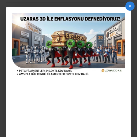
ARAMA
ARAMA KRITERLERINE UYGUN ÜRÜNLER
0
KAPTON BANT 20CM X 30M
315,25TL